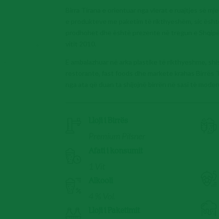
Birra Tirana e orientuar nga vlerat e ruajtjes së m
e produkteve me paketim të rikthyeshëm, sic është s
prodhohet dhe është prezente në tregun e Shqipër
vitit 2010.
E ambalazhuar në arka plastike të rikthyeshme, shis
restorante, fast foods dhe markete krahas Birrës 
nga ata që duan ta shijojnë birrën në sasi të moder
Lloji i Birrës
Premium Pilsner
Afati i konsumit
1 Vit
Alkooli
4 % Vol.
Lloji i Paketimit