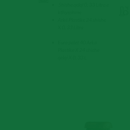
Shishe qelqi 0, 33 Litra e
kthyeshme
Arkë Plastike 24 shishe
X 0, 33 Litra
Euro palet 40 Arka
Plastike X 24 shishe
qelqi X 0, 33 L