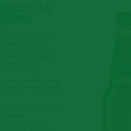
HILE 0,33
YESHME
hme, ka filluar të prodhohet që
um, e prodhuar me metodat
ana, ajo konkuron në mënyrë të
sot në botë, duke u tregëtuar në
në rrjetet e mëdha të
rodukti kryesor që është eksportuar
ngli, Kosovë, Angli, Greqi, Itali,
Përbërësit
Ujë i burimit të Selitës,