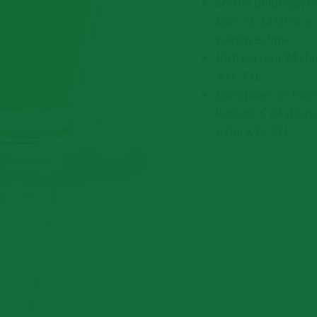
Shishe qelqi ngjyr
kafe, 0, 33 Litra, e
pakthyeshme
Kuti kartoni 24 sh
X 0, 33 L
Euro palet 54 Kuti
kartoni X 24 shish
qelqi X 0, 33 L