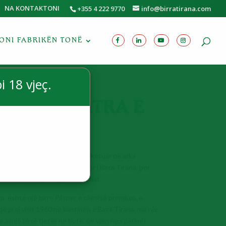
NA KONTAKTONI
+355 4 222 9770
info@birratirana.com
TONI FABRIKËN TONË
i 18 vjeç.
QI 0, 50 LITRA E
HME
hyeshme, me ngjyrë jeshile, e paketuar në arka
etë, jo vetëm produkti kryesor i Birra Tirana, por
në Shqipëri nga të gjitha moshat.
tra, është një birrë Pilsner e cilësisë premium, e
ë prej vitit 1960 në kantinën e Birra Tirana, me një
asnjë birrë tjetër në botë, që vjen nga gatimi i