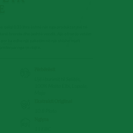
E
he qelqi 0.33 litra është një nga produktet më të
tanë brenda dhe jashtë vendit. Ajo ofron jo vetëm
r, por ka edhe një paketim në një shishe mjaft
referuar nga të rinjtë.
Përbërësit
Ujë i burimit të Selitës,
100% Malto Elbi, Lupolo,
Maja
Ekstrakti Origjinal
10.8 Plato
Ngjyra
11 EBC