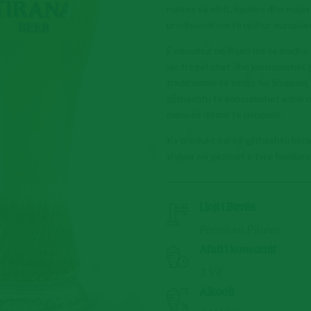
maltos së elbit, lupolos dhe maj
prodhuesit më të njohur europian d
E mbushur në linjën më të madhe 
ajo tregëtohet dhe konsumohet gj
tradicionale të birrës në Shqipëri
gjithashtu të konsumohet edhe ng
menusë ditore të ushqimit.
Ky produkt është gjithashtu birra
shijuar në gëzimet e tyre familjar
Lloji i Birrës
Premium Pilsner
Afati i konsumit
1 Vit
Alkooli