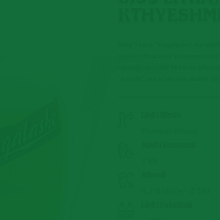
KTHYESHM
Birra Tirana “Kuqalashe”, me shis
reja të ofruara për konsumatorët 
një shije speciale të birrës pilsne
“trendy”, cka e bën atë shumë të p
Lloji i Birrës
Premium Pilsner
Afati i konsumit
1 Vit
Alkooli
4.2 % Vol (+/- 0.1%)
Lloji i Paketimit