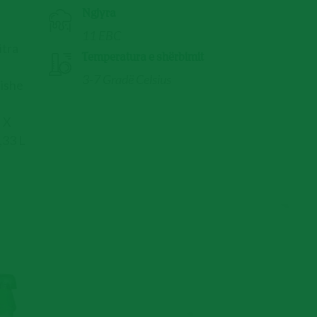
Ngjyra
11 EBC
itra
Temperatura e shërbimit
3-7 Gradë Celsius
hishe
a X
,33 L