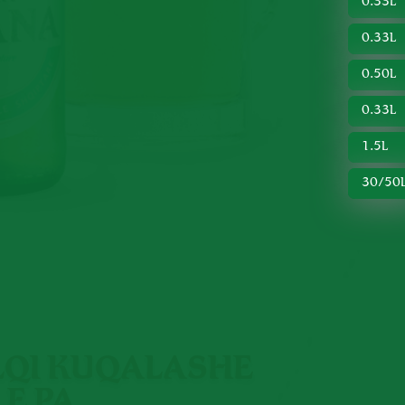
LQI KUQALASHE
 E PA