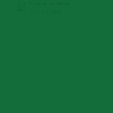
ë
Temperatura e shërbimit
3-7 Gradë Celsius
ishe
e