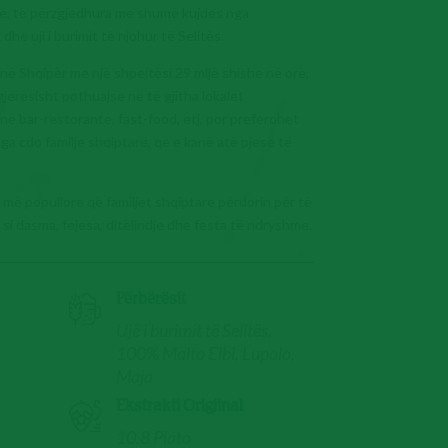
asë, të përzgjedhura me shumë kujdes nga
he uji i burimit të njohur të Selitës.
në Shqipër me një shpejtësi 29 mijë shishe në orë,
erësisht pothuajse në të gjitha lokalet
, në bar-restorante, fast-food, etj, por preferohet
a cdo familje shqiptare, që e kanë atë pjesë të
 më popullore që familjet shqiptare përdorin për të
e si dasma, fejesa, ditëlindje dhe festa të ndryshme.
Përbërësit
Ujë i burimit të Selitës,
100% Malto Elbi, Lupolo,
Maja
Ekstrakti Origjinal
10.8 Plato