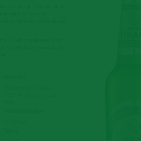
jedisit, vendosi që të shtojë gamën
hishja 0, 33 litra e cila
isë, por edhe në Kosovë, që prej
hja 0, 33 litra tregëtohet në bar-
Tirana 0, 50 litra dhe konsumohet
uar.
Përbërësit
Ujë i burimit të Selitës,
100% Malto Elbi, Lupolo,
Maja
Ekstrakti Origjinal
10.8 Plato
Ngjyra
11 EBC