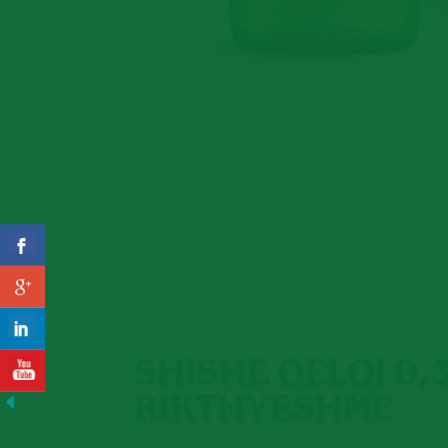
SHISHE QELQI 0,3
RIKTHYESHME