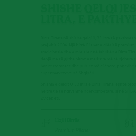
SHISHE QELQI JES
LITRA, E PAKTH
Birra Tirana në shishe qelqi 0, 33 litra të pakthyes
prej vitit 2004. Një birrë Pilsner e cilësisë premi
tradicionale dhe e mbushur në fabrikën e Birra Tir
denjë me të gjitha birrat e markave më të njohura 
bar-restorantet dhe pub-et më cilësore, por edhe 
supermarketeve në Shqipëri.
Shishja e qelqit 0, 33 litra e Birra Tirana, është p
në tregje të ndryshme ndërkombëtare, si në SHBA, A
Zvicër, etj.
Lloji i Birrës
Premium Pilsner