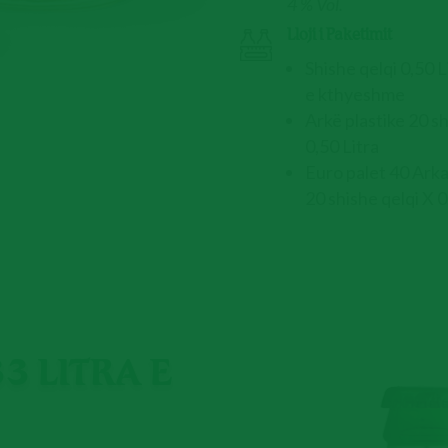
4 % Vol.
Lloji i Paketimit
Shishe qelqi 0,50 L
e kthyeshme
Arkë plastike 20 s
0,50 Litra
Euro palet 40 Ark
20 shishe qelqi X 0
3 LITRA E