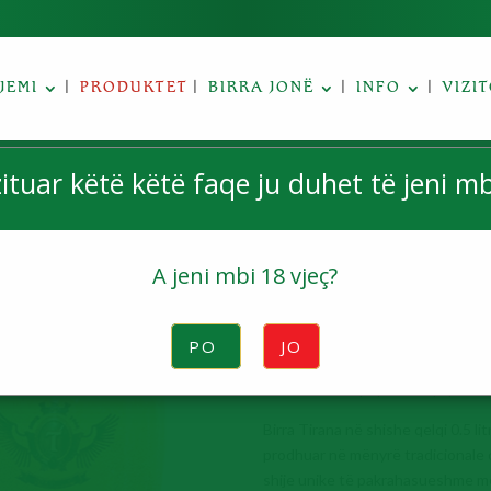
JEMI
PRODUKTET
BIRRA JONË
INFO
VIZI
zituar këtë këtë faqe ju duhet të jeni mb
SHISHE QEL
RIKTHYES
A jeni mbi 18 vjeç?
Shishja e qelqit 0.50 litra, e rikt
PO
JO
plastike, ka qënë dhe vazhdon të j
edhe birra më popullore që pihet 
Birra Tirana në shishe qelqi 0.5 li
prodhuar në mënyrë tradicionale q
shije unike të pakrahasueshme me 