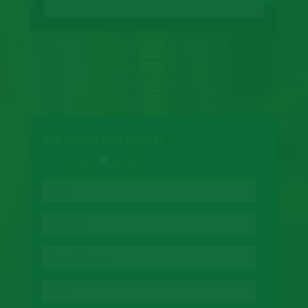
Më shumë...
JENI INDIVID APO BIZNES?
*
INDIVID
BIZNES
EMRI
MBIEMRI
EMËR
BIZNESI
NIPT