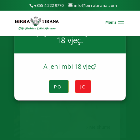
+355 4 222 9770
info@birratirana.com
Për të vizituar këtë këtë
faqe ju duhet të jeni mbi
18 vjeç.
A jeni mbi 18 vjeç?
|
Oct 3, 2018
Aktivitete
PO
JO
TVC BIRRA TIRANA
Më shumë...