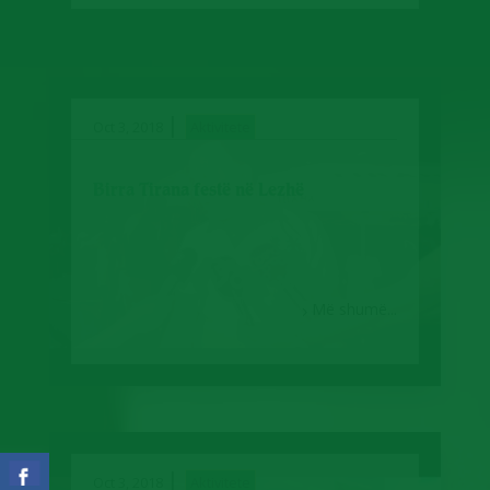
|
Oct 3, 2018
Aktivitete
Birra Tirana festë në Lezhë
Më shumë...
|
Oct 3, 2018
Aktivitete