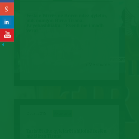
Festa e Birrës në Korçë ndez qytetin,
nuk mungon Birra Tirana.
Kryebashkiaku: “Eventi më i madh
veror”
Më shumë...
|
Oct 3, 2018
Aktivitete
Turistët dhe qytetarët shijojnë festën
me Birra Tirana