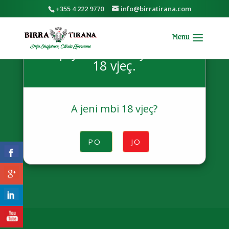
+355 4 222 9770
info@birratirana.com
Për të vizituar këtë këtë
faqe ju duhet të jeni mbi
18 vjeç.
Për momentin fabrika nuk
A jeni mbi 18 vjeç?
ofron ture.
PO
JO
Vjen së shpejti…