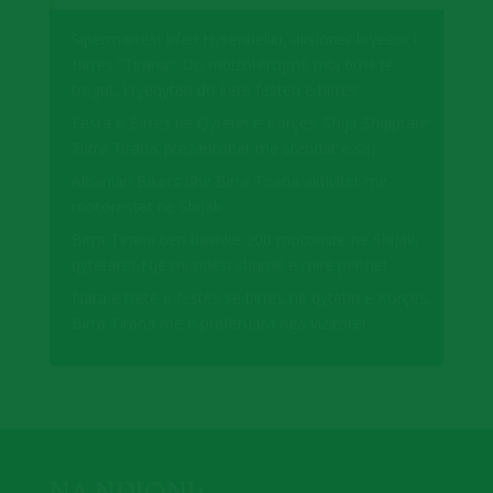
Sipërmarrësi Irfan Hysenbelliu, aksioner kryesor i
Birrës “Tirana”: Do mbizotërojmë mbi 60% të
tregut, kryeqyteti do ketë festën e birrës
Festa e Birrës në Qytetin e Korçës. Shija Shqiptare
‘Birra Tirana’ prezantohet me stendat e saj
Albanian Bikers dhe Birra Tirana aktivitet me
motorristët në Shijak
Birra Tirana bën bashkë 200 motoristë në Shijak,
qytetarët Një mundësi shumë e mirë për ne!
Nata e tretë e festës së birrës në qytetin e Korçës,
Birra Tirana më e preferuara nga vizitorët