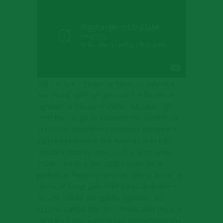
Nata e dytë e Festës së Birrës në qytetin e
Korçës ka sjellë një atmosferë edhe më të
ngrohtë në Pazarin e Vjetër. Ndonëse një
vend më i vogël në krahasim me sheshin para
stadiumit Skenderbeu, prezenca e madhe e
qytetarëve korçarë dhe atyre që vinin nga
vendet e tjera ka qenë mjaft e lartë, saqë
Pazari i Vjetër u duk mjaft i vogël për të
përballuar fluksin e njerëzve. Ditët e festës së
birrës në Korçë janë edhe pika kulminante e
sezonit turistik për qytetin juglindor, ku
kultura, kulinari dhe Birra Tirana janë pjesë e
pandarë e këtij eventi mjaft domethënës për