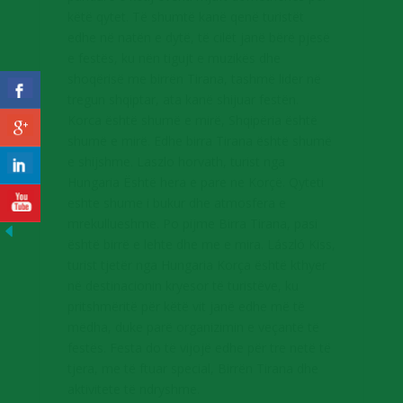
këtë qytet. Të shumtë kanë qenë turistët
edhe në natën e dytë, të cilët janë bërë pjesë
e festës, ku nën tigujt e muzikës dhe
shoqërisë me birrën Tirana, tashmë lider në
tregun shqiptar, ata kanë shijuar festën.
Korca është shumë e mirë, Shqipëria është
shumë e mirë. Edhe birra Tirana është shumë
e shijshme. Laszlo horvath, turist nga
Hungaria Është hera e pare ne Korçë. Qyteti
eshte shume i bukur dhe atmosfera e
mrekullueshme. Po pijme Birra Tirana, pasi
është birrë e lehte dhe me e mira. László Kiss,
turist tjetër nga Hungaria Korça është kthyer
në destinacionin kryesor të turistëve, ku
pritshmëritë për këtë vit janë edhe më të
mëdha, duke parë organizimin e veçantë të
festës. Festa do të vijojë edhe për tre netë të
tjera, me të ftuar special, Birrën Tirana dhe
aktivitete të ndryshme.