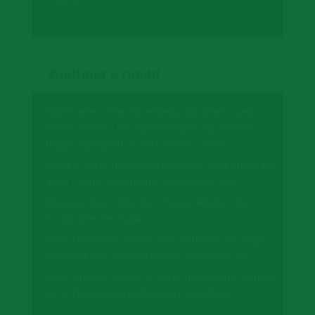
Postimet e fundit
Sipërmarrësi Irfan Hysenbelliu, aksioner kryesor i
Birrës “Tirana”: Do mbizotërojmë mbi 60% të
tregut, kryeqyteti do ketë festën e birrës
Festa e Birrës në Qytetin e Korçës. Shija Shqiptare
‘Birra Tirana’ prezantohet me stendat e saj
Albanian Bikers dhe Birra Tirana aktivitet me
motorristët në Shijak
Birra Tirana bën bashkë 200 motoristë në Shijak,
qytetarët Një mundësi shumë e mirë për ne!
Nata e tretë e festës së birrës në qytetin e Korçës,
Birra Tirana më e preferuara nga vizitorët