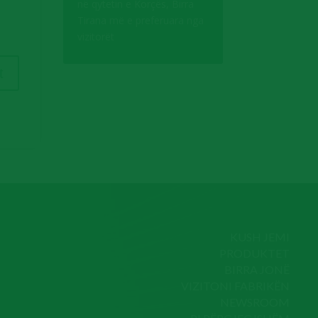
në qytetin e Korçës, Birra
Tirana më e preferuara nga
vizitorët
KUSH JEMI
PRODUKTET
BIRRA JONË
VIZITONI FABRIKËN
NEWSROOM