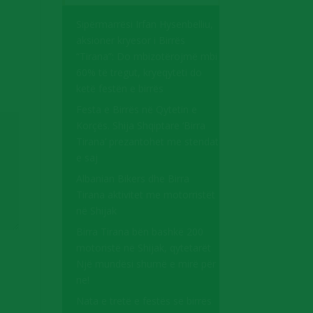
Sipërmarrësi Irfan Hysenbelliu,
aksioner kryesor i Birrës
“Tirana”: Do mbizotërojmë mbi
60% të tregut, kryeqyteti do
ketë festën e birrës
Festa e Birrës në Qytetin e
Korçës. Shija Shqiptare ‘Birra
Tirana’ prezantohet me stendat
e saj
Albanian Bikers dhe Birra
Tirana aktivitet me motorristët
në Shijak
Birra Tirana bën bashkë 200
motoristë në Shijak, qytetarët
Një mundësi shumë e mirë për
ne!
Nata e tretë e festës së birrës