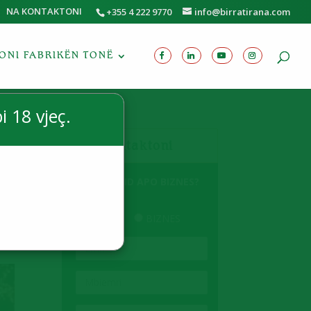
NA KONTAKTONI
+355 4 222 9770
info@birratirana.com
TONI FABRIKËN TONË
i 18 vjeç.
Na Kontaktoni
JENI INDIVID APO BIZNES?
*
INDIVID
BIZNES
EMRI
MBIEMRI